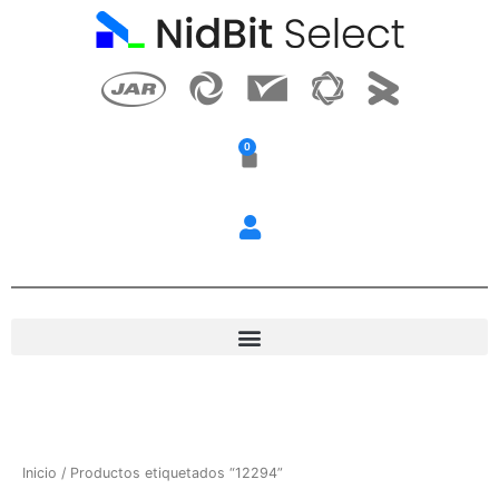
Ir
al
contenido
0
Carrito
Inicio
/ Productos etiquetados “12294”