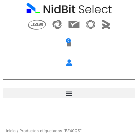
Ir
al
contenido
0
Carrito
Inicio
/ Productos etiquetados “BF40QS”