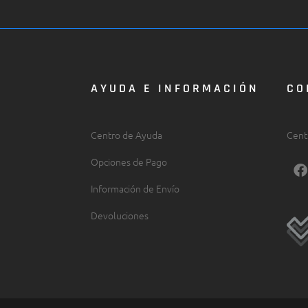
AYUDA E INFORMACIÓN
CO
Centro de Ayuda
Cent
Opciones de Pago
F
a
Información de Envío
c
e
Devoluciones
b
o
o
k