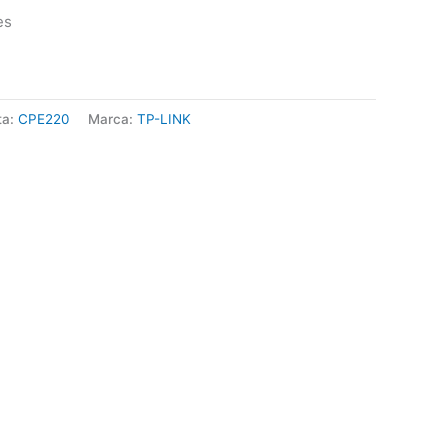
es
ta:
CPE220
Marca:
TP-LINK