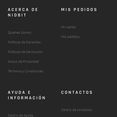
ACERCA DE
MIS PEDIDOS
NIDBIT
Mi cuenta
Quiénes Somos
Mis pedidos
Políticas de Garantías
Políticas de Devolución
Avisos de Privacidad
Términos y Condiciones
AYUDA E
CONTACTOS
INFORMACIÓN
Centro de contactos
Centro de Ayuda