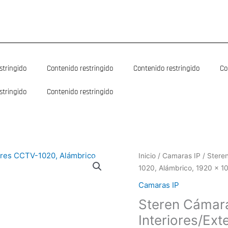
stringido
Contenido restringido
Contenido restringido
Co
stringido
Contenido restringido
Steren
Inicio
/
Camaras IP
/ Stere
Cámara
1020, Alámbrico, 1920 x 1
CCTV
Camaras IP
Bullet
Steren Cámara
para
Interiores/Exteriores
Interiores/Ex