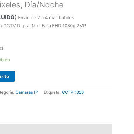
ixeles, Día/Noche
LUIDO)
Envío de 2 a 4 días hábiles
n CCTV Digital Mini Bala FHD 1080p 2MP
es
ibles
rrito
tegoría:
Camaras IP
Etiqueta:
CCTV-1020