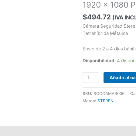
CCTV-
1920 x 1080 P
1020,
Alámbrico,
$
494.72
(IVA INC
1920
Cámara Seguridad Stere
x
Tetrahíbrida Métalica
1080
Pixeles,
Envío de 2 a 4 días hábil
Día/Noche
cantidad
Disponibilidad:
4 dispon
Añadir al ca
SKU:
SQCCAMAB006
Ca
Marca:
STEREN