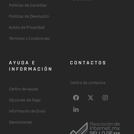
Políticas de Garantías
Políticas de Devolución
Avisos de Privacidad
Términos y Condiciones
AYUDA E
CONTACTOS
INFORMACIÓN
Centro de contactos
Centro de Ayuda
F
L
X
I
Opciones de Pago
a
i
-
n
c
n
t
s
Información de Envío
e
k
w
t
b
e
i
a
Devoluciones
o
d
t
g
o
i
t
r