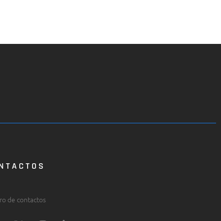
NTACTOS
ro de contactos
X
I
L