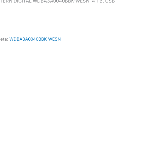
ESTERN DIGITAL WDBA3A0040BBK-WESN, 4 TB, USB
ueta:
WDBA3A0040BBK-WESN