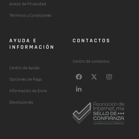
Avisos de Privacidad
Términos y Condiciones
AYUDA E
CONTACTOS
INFORMACIÓN
Centro de contactos
Centro de Ayuda
F
L
X
I
Opciones de Pago
a
i
-
n
c
n
t
s
Información de Envío
e
k
w
t
b
e
i
a
Devoluciones
o
d
t
g
o
i
t
r
k
n
e
a
-
r
m
i
n