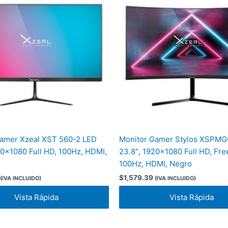
Gamer Xzeal XST 560-2 LED
Monitor Gamer Stylos XSPM
20×1080 Full HD, 100Hz, HDMI,
23.8″, 1920×1080 Full HD, Fre
100Hz, HDMI, Negro
$
1,579.39
(IVA INCLUIDO)
(IVA INCLUIDO)
Vista Rápida
Vista Rápida