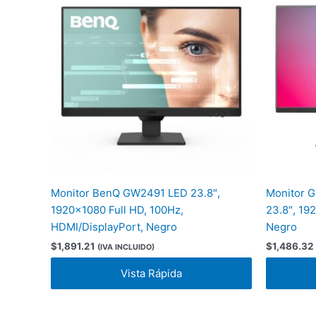
Monitor BenQ GW2491 LED 23.8″,
Monitor 
1920×1080 Full HD, 100Hz,
23.8″, 19
HDMI/DisplayPort, Negro
Negro
$
1,891.21
$
1,486.32
(IVA INCLUIDO)
Vista Rápida