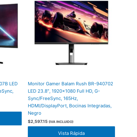
G07B LED
Monitor Gamer Balam Rush BR-940702
eSync,
LED 23.8″, 1920×1080 Full HD, G-
Sync/FreeSync, 165Hz,
HDMI/DisplayPort, Bocinas Integradas,
Negro
$
2,597.15
(IVA INCLUIDO)
Vista Rápida