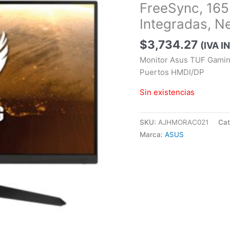
FreeSync, 165
Integradas, N
$
3,734.27
(IVA I
Monitor Asus TUF Gamin
Puertos HMDI/DP
Sin existencias
SKU:
AJHMORAC021
Cat
Marca:
ASUS