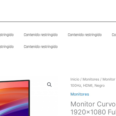
stringido
Contenido restringido
Contenido restringido
Co
stringido
Contenido restringido
Monitor
Inicio
/
Monitores
/ Monitor
Curvo
100Hz, HDMI, Negro
LG
Monitores
27U421A-
Monitor Curv
B
LED
1920×1080 Ful