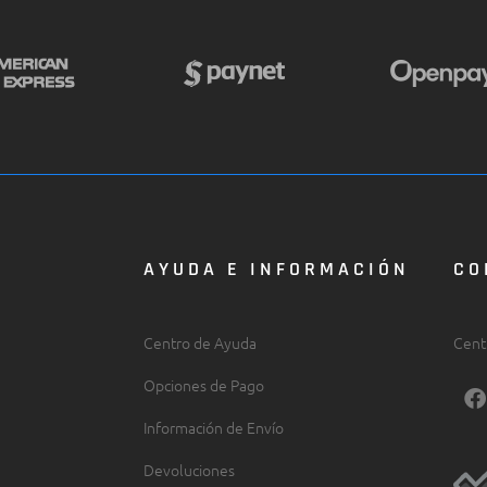
AYUDA E INFORMACIÓN
CO
Centro de Ayuda
Cent
Opciones de Pago
F
a
Información de Envío
c
e
Devoluciones
b