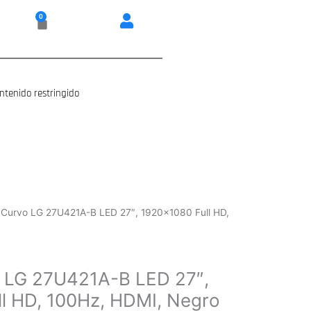
0
Carrito
ntenido restringido
 Curvo LG 27U421A-B LED 27″, 1920×1080 Full HD,
o LG 27U421A-B LED 27″,
l HD, 100Hz, HDMI, Negro