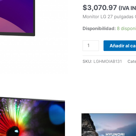
27",
$
3,070.97
1920x1080
(IVA I
Full
Monitor LG 27 pulgada
HD,
Disponibilidad:
8 dispon
100Hz,
HDMI,
Negro
Añadir al ca
cantidad
SKU:
LGHMOIAB131
Cat