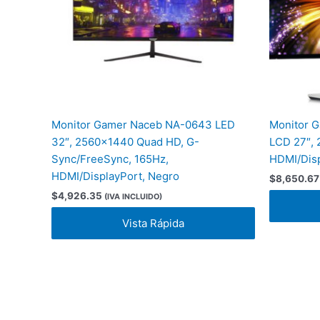
Monitor Gamer Naceb NA-0643 LED
Monitor G
32″, 2560×1440 Quad HD, G-
LCD 27″,
Sync/FreeSync, 165Hz,
HDMI/Disp
HDMI/DisplayPort, Negro
$
8,650.67
$
4,926.35
(IVA INCLUIDO)
Vista Rápida