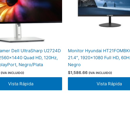
amer Dell UltraSharp U2724D
Monitor Hyundai HT21FOMBK
 2560×1440 Quad HD, 120Hz,
21.4″, 1920×1080 Full HD, 60H
layPort, Negro/Plata
Negro
$
1,586.66
(IVA INCLUIDO)
(IVA INCLUIDO)
Vista Rápida
Vista Rápida