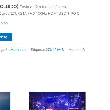
NCLUIDO)
Envío de 2 a 4 días hábiles
s Curvo 27U421A FHD 100Hz HDMI USD TIPO C
ibles
rrito
egoría:
Monitores
Etiqueta:
27U421A-B
Marca:
LG