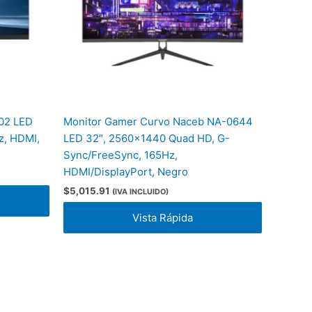
02 LED
Monitor Gamer Curvo Naceb NA-0644
z, HDMI,
LED 32″, 2560×1440 Quad HD, G-
Sync/FreeSync, 165Hz,
HDMI/DisplayPort, Negro
$
5,015.91
(IVA INCLUIDO)
Vista Rápida