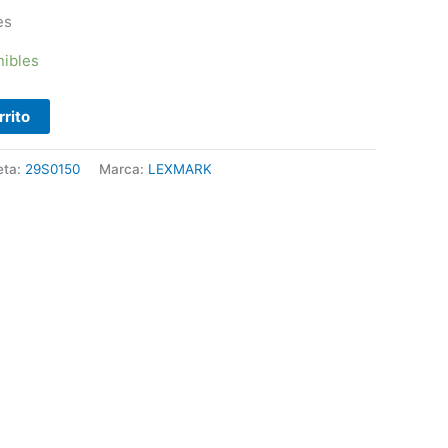
es
nibles
rrito
eta:
29S0150
Marca:
LEXMARK