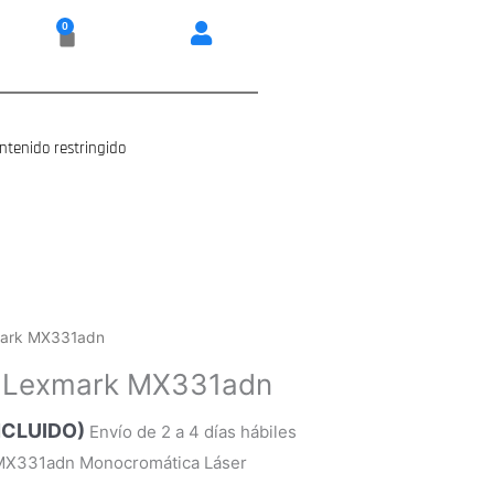
0
Carrito
ntenido restringido
xmark MX331adn
al Lexmark MX331adn
INCLUIDO)
Envío de 2 a 4 días hábiles
 MX331adn Monocromática Láser