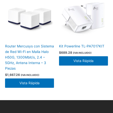
Router Mercusys con Sistema
Kit Powerline TL-PA7017KIT
de Red Wi-Fi en Malla Halo
$
689.28
(IVA INCLUIDO)
H50G, 1300Mbit/s, 2.4 –
Vista Rápida
5GHz, Antena Interna – 3
Piezas
$
1,667.26
(IVA INCLUIDO)
Vista Rápida