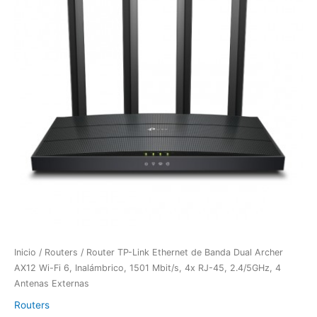
de
Banda
Dual
Archer
AX12
Wi-
Fi
6,
Inalámbrico,
1501
Mbit/s,
4x
RJ-
45,
2.4/5GHz,
4
Inicio
/
Routers
/ Router TP-Link Ethernet de Banda Dual Archer
Antenas
AX12 Wi-Fi 6, Inalámbrico, 1501 Mbit/s, 4x RJ-45, 2.4/5GHz, 4
Externas
Antenas Externas
cantidad
Routers