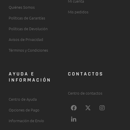
Mi cuenta
Quiénes Somos
Mis pedidos
Políticas de Garantías
Políticas de Devolución
Avisos de Privacidad
Términos y Condiciones
AYUDA E
CONTACTOS
INFORMACIÓN
Centro de contactos
Centro de Ayuda
F
L
X
I
Opciones de Pago
a
i
-
n
c
n
t
s
Información de Envío
e
k
w
t
b
e
i
a