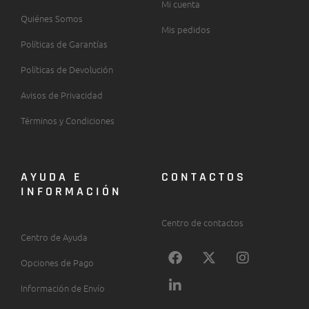
Mi cuenta
Quiénes Somos
Mis pedidos
Políticas de Garantías
Políticas de Devolución
Avisos de Privacidad
Términos y Condiciones
AYUDA E
CONTACTOS
INFORMACIÓN
Centro de contactos
Centro de Ayuda
F
L
X
I
Opciones de Pago
a
i
-
n
c
n
t
s
Información de Envío
e
k
w
t
b
e
i
a