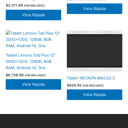
$
3,311.88
(IVA INCLUIDO)
Vista Rápida
Vista Rápida
Tablet Lenovo Tab Plus 12″
2000×1200, 128GB, 8GB
RAM, Android 14, Gris
$
6,738.98
(IVA INCLUIDO)
Tablet NECNON M002Q-2
Vista Rápida
$
626.92
(IVA INCLUIDO)
Vista Rápida