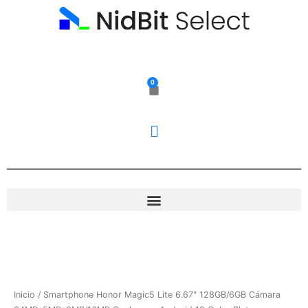
Ir
al
contenido
0
Carrito
Inicio
/ Smartphone Honor Magic5 Lite 6.67″ 128GB/6GB Cámara