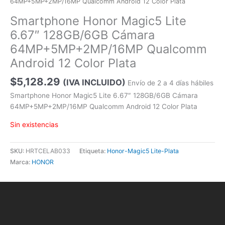
64MP+5MP+2MP/16MP Qualcomm Android 12 Color Plata
Smartphone Honor Magic5 Lite
6.67″ 128GB/6GB Cámara
64MP+5MP+2MP/16MP Qualcomm
Android 12 Color Plata
$
5,128.29
(IVA INCLUIDO)
Envío de 2 a 4 días hábiles
Smartphone Honor Magic5 Lite 6.67″ 128GB/6GB Cámara
64MP+5MP+2MP/16MP Qualcomm Android 12 Color Plata
Sin existencias
SKU:
HRTCELAB033
Etiqueta:
Honor-Magic5 Lite-Plata
Marca:
HONOR