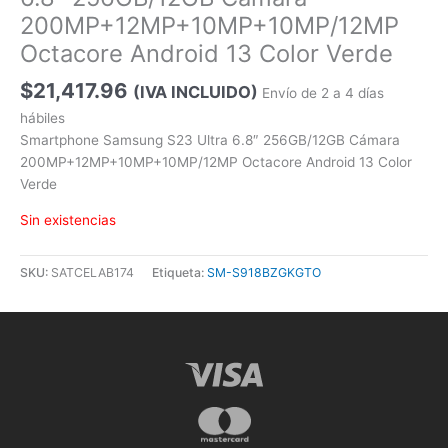
200MP+12MP+10MP+10MP/12MP
Octacore Android 13 Color Verde
$
21,417.96
(IVA INCLUIDO)
Envío de 2 a 4 días
hábiles
Smartphone Samsung S23 Ultra 6.8″ 256GB/12GB Cámara
200MP+12MP+10MP+10MP/12MP Octacore Android 13 Color
Verde
Sin existencias
SKU:
SATCELAB174
Etiqueta:
SM-S918BZGKGTO