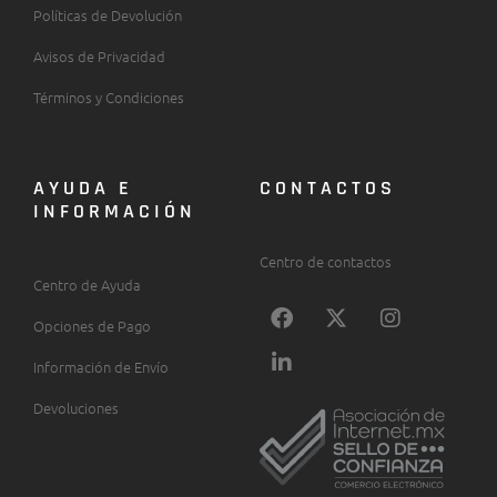
Políticas de Devolución
Avisos de Privacidad
Términos y Condiciones
AYUDA E
CONTACTOS
INFORMACIÓN
Centro de contactos
Centro de Ayuda
F
L
X
I
Opciones de Pago
a
i
-
n
c
n
t
s
Información de Envío
e
k
w
t
b
e
i
a
Devoluciones
o
d
t
g
o
i
t
r
k
n
e
a
-
r
m