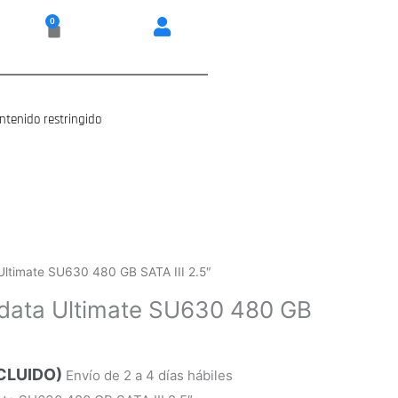
0
Carrito
ntenido restringido
Ultimate SU630 480 GB SATA III 2.5″
data Ultimate SU630 480 GB
NCLUIDO)
Envío de 2 a 4 días hábiles