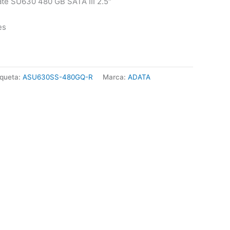
ate SU630 480 GB SATA III 2.5″
es
iqueta:
ASU630SS-480GQ-R
Marca:
ADATA