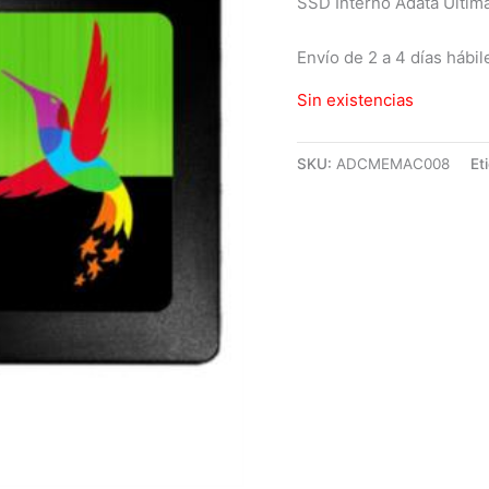
SSD Interno Adata Ultim
Envío de 2 a 4 días hábil
Sin existencias
SKU:
ADCMEMAC008
Et