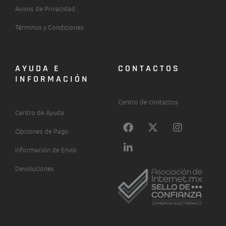
Avisos de Privacidad
Términos y Condiciones
AYUDA E
CONTACTOS
INFORMACIÓN
Centro de contactos
Centro de Ayuda
F
L
X
I
Opciones de Pago
a
i
-
n
c
n
t
s
Información de Envío
e
k
w
t
b
e
i
a
Devoluciones
o
d
t
g
o
i
t
r
k
n
e
a
-
r
m
i
n