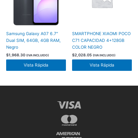
Samsung Galaxy A07 6.7″
SMARTPHONE XIAOMI POCO
Dual SIM, 64GB, 4GB RAM,
C71 CAPACIDAD 4+128GB
Negro
COLOR NEGRO
$
1,968.30
$
2,028.05
(IVA INCLUIDO)
(IVA INCLUIDO)
Vista Rápida
Vista Rápida