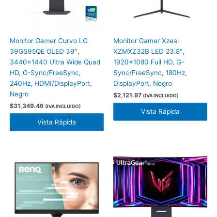
Monitor Gamer Curvo LG
Monitor Gamer Xzeal
39GS95QE OLED 39″,
XZMXZ32B LED 23.8″,
3440×1440 Ultra Wide Quad
1920×1080 Full HD, G-
HD, G-Sync/FreeSync,
Sync/FreeSync, 180Hz,
240Hz, HDMI/DisplayPort,
DisplayPort, Negro
Negro
$
2,121.97
(IVA INCLUIDO)
$
31,349.46
(IVA INCLUIDO)
Vista Rápida
Vista Rápida