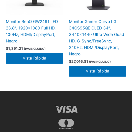
Monitor BenQ GW2491 LED
Monitor Gamer Curvo LG
23.8″, 1920×1080 Full HD,
34GS95QE OLED 34″,
100Hz, HDMI/DisplayPort,
3440×1440 Ultra Wide Quad
Negro
HD, G-Sync/FreeSync,
240Hz, HDMI/DisplayPort,
$
1,891.21
(IVA INCLUIDO)
Negro
Vista Rápida
$
27,016.81
(IVA INCLUIDO)
Vista Rápida