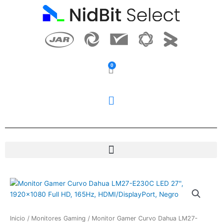
Ir
al
contenido
0
Carrito
Inicio
/
Monitores Gaming
/ Monitor Gamer Curvo Dahua LM27-