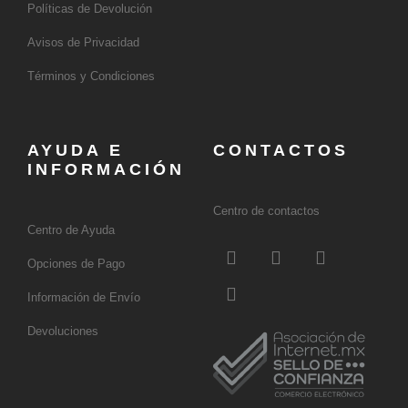
Políticas de Devolución
Avisos de Privacidad
Términos y Condiciones
AYUDA E
CONTACTOS
INFORMACIÓN
Centro de contactos
Centro de Ayuda
F
L
X
I
a
i
-
n
Opciones de Pago
c
n
t
s
Información de Envío
e
k
w
t
b
e
i
a
Devoluciones
o
d
t
g
o
i
t
r
k
n
e
a
-
r
m